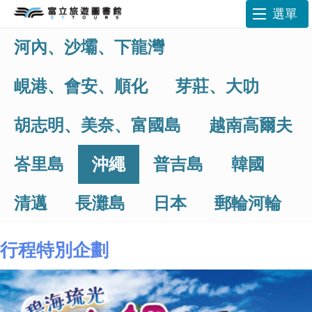
選單
河內、沙壩、下龍灣
峴港、會安、順化
芽莊、大叻
胡志明、美奈、富國島
越南高爾夫
峇里島
沖繩
普吉島
韓國
清邁
長灘島
日本
郵輪河輪
行程特別企劃