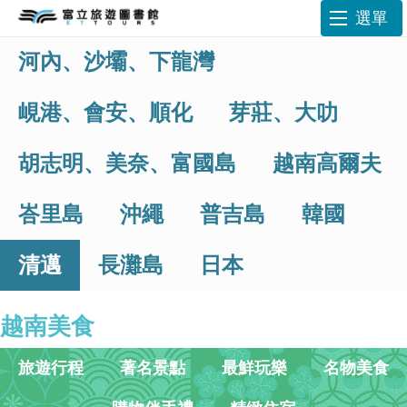
選單
河內、沙壩、下龍灣
峴港、會安、順化
芽莊、大叻
胡志明、美奈、富國島
越南高爾夫
峇里島
沖繩
普吉島
韓國
清邁
長灘島
日本
越南美食
旅遊行程
著名景點
最鮮玩樂
名物美食