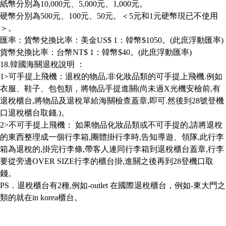
紙幣分別為
10,000
元、
5,000
元、
1,000
元。
硬幣分別為
500
元、
100
元、
50
元。＜
5
元和
1
元硬幣現已不使用
＞。
匯率：貨幣兌換比率：美金
US$ 1
：韓幣
$1050
。
(
此庶浮動匯率
)
貨幣兌換比率：台幣
NT$ 1
：韓幣
$40
。
(
此庶浮動匯率
)
18.
韓國海關退稅說明
：
1>
可手提上飛機：退稅的物品
,
非化妝品類的可手提上飛機
.
例如
衣服、鞋子、包包類，將物品手提進關
(
尚未過
X
光機安檢前
,
有
退稅櫃台
,
將物品及退稅單給海關檢查蓋章
,
即可
.
然後到
28
號登機
口退稅櫃台取錢
.)
。
2>
不可手提上飛機：
如果物品化妝品類或不可手提的
,
請將退稅
的東西整理成一個行李箱
,
團體掛行李時
,
告知導遊、領隊
,
此行李
箱為退稅的
,
掛完行李條
,
帶客人連同行李箱到退稅櫃台蓋章
,
行李
要從旁邊
OVER SIZE
行李的櫃台掛
,
進關之後再到
28
登機口取
錢。
PS
．退稅櫃台有
2
種
,
例如
-outlet
在國際退稅櫃台，例如
-
東大門之
類的就在
in korea
櫃台。