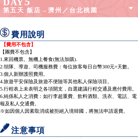
5
DAY
第五天 飯店→濟州／台北桃園
費用說明
【費用不包含】
【團費不包含】
1.
來回機票。無機上餐食
(無法加購).
2.
領隊、導遊、司機服務費：每位旅客每日台幣
300
元
×
天數。
3.
個人新辦護照費用。
4.
旅遊平安保險及旅遊不便險等其他私人保險項目。
5.
行程表上未表明之各項開支，自選建議行程交通及應付費用。
6.
純係私人之消費：如行李超重費、飲料酒類、洗衣、電話、電
報及私人交通費。
※
如因個人因素取消或被拒絕入境韓國，將無法申請退費。
注意事項