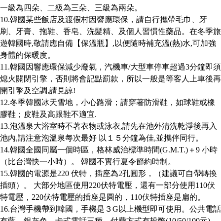
一級為四朵、二級為三朵、三級為兩朵。
10.
韓國某些飯店及渡假村因響應環保，請自行攜帶毛巾、牙
刷、牙膏、拖鞋、香皂、洗髮精、及個人習慣性藥品。在冬季旅
遊韓國時
,
敬請應自備【保溫瓶】
,
以便隨時補充溫
(
熱
)
水
,
可加強
身體的保暖度。
11.
韓國因響應環保減少廢氣，汽機車
/
大型車停車超過
3
分鐘即須
熄火關閉引擎，否則將會記點罰款，所以一般是等客人上車後再
開引擎及空調
,
請見諒
!
12.
冬季韓國冰天雪地，小心路滑；請穿著防滑鞋，如球鞋或橡
膠鞋；皮鞋及高跟鞋不適宜
.
13.
泡溫泉大浴室時不著衣物或泳衣
,
請先在池外清洗乾淨後再入
池內
,
請注意泡溫泉每次最好
以１５分鐘為佳
,
並攜伴同行。
14.
韓國全國同屬一個時區，格林威治標準時間
(G.M.T.)
＋
9
小時
（比台灣快一小時）。
韓國不實行夏令節約時制。
15.
韓國的電源是
220
伏特，插座為
2
孔圓形，（建議可自帶轉換
插頭）。
大部分地區使用
220
伏特電壓，還有一部分使用
110
伏
特電壓，
220
伏特電壓的插座是圓的，
110
伏特插座是扁的。
16.
台灣手機帶到韓國，手機是３
G
以上機型即可使用。公共電話
有藍、銀灰色、卡式電話三種。付費方式有投幣
(10/50/100
元
)
、