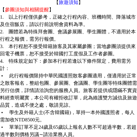
【
旅遊須知
】
【
參團須知與相關提醒
】
1.
以上行程僅供參考，正確之行程內容、班機時間、降落城市
及住宿飯店，請以行前說明會資料為準。
2.
團體若為特殊拜會團、會議參展團、學生團體，不適用於本
行程之報價，需另行報價。
3.
本行程恕不接受韓籍旅客及其家屬參團；當地參團須提供來
回電子機票，恕不接受於韓國打工度假及工作者參團。
4.
特殊規定如下：參加本行程若逢以下條件限定，費用需另
計：
•
此行程報價限持中華民國護照散客參團適用，僅適用於正常
之散客報名，整組包團、參展團、會議團、學生團等特殊團體需
另行估價，詳情請洽詢您的服務人員。旅客若提供或隱瞞不實資
料經查明屬實，本公司有權拒收訂單，此為維護雙方誠信及旅遊
品質，造成不便之處，敬請見諒。
•
學生及外籍人士
(
不含韓國籍
)
，單持一本外國護照者，每人
需加收
NTD8500
元。
•
單筆訂單不足
24
歲及
65
歲以上報名人數不可超過半數，若超
過半數則價格另議
∼
請洽業務人員。