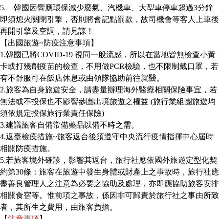
5.
韓國因響應環保減少廢氣、汽機車、大型車停車超過
3
分鐘
即須熄火關閉引擎，否則將會記點罰款，故司機會等客人上車後
再開引擎及空調，請見諒！
【出國旅遊
~
防疫注意事項】
1.
韓國已將
COVID-19
視同一般流感，所以在當地皆無檢查小黃
卡或打幾劑疫苗的檢查，不用做
PCR
檢驗，也不限制戴口罩，若
有不舒服可在飯店休息或由領隊協助前往就醫。
2.
旅客為自身旅遊安全，請盡量辦理海外醫療相關保險事宜，若
無法或不投保也不影響參團出境旅遊之權益
(
旅行業組團旅遊均
須依規定投保旅行業責任保險
)
3.
建議旅客自備常備藥品以備不時之需。
4.
返臺檢疫措施
~
旅客返台後須遵守中央流行疫情指揮中心屆時
相關防疫措施。
5.
若旅客境外確診，影響其返台，旅行社應依國外旅遊定型化契
約第
30
條：旅客在旅遊中發生身體或財產上之事故時，旅行社應
盡善良管理人之注意為必要之協助及處理，亦即應協助旅客安排
相關食宿等。惟前項之事故，係因非可歸責於旅行社之事由所致
者，其所生之費用，由旅客負擔。
【
注意事項
】