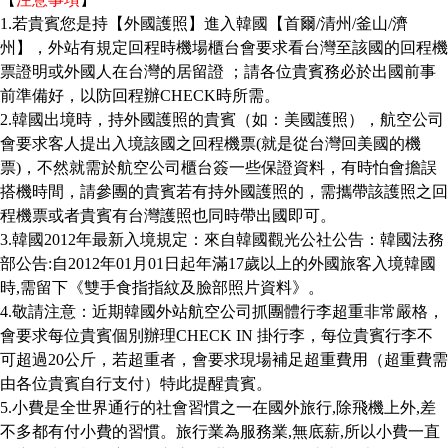
1.
若貴賓您是持【外國護照】進入韓國【首爾
/
清州
/
釜山
/
濟
州】，外站有規定回程時機場櫃台會要求看台灣至該國的回程機
票證明或外國人在台灣的居留證
；請各位貴賓務必於出國前事
前準備好，以防回程辦
CHECK
時所需。
2.
韓國出境時，持外國護照的貴賓（如：美國護照），航空公司
會要求客人提出入境該國之回程機票
(
就是從台灣回美國的機
票
)
，不然就需於航空公司櫃台簽一些保證資料，有時怕會擔誤
搭機時間，請參團的貴賓若有持外國護照的，需攜帶該護照之回
程機票或者貴賓有台灣護照也同時帶出國即可。
3.
韓國
2012
年最新入境規定：來自韓國觀光公社公告：韓國法務
部公告
:
自
2012
年
01
月
01
日起年滿
17
歲以上的外國旅客入境韓國
時
,
需留下《雙手食指指紋及臉部照片資料》。
4.
敬請注意：近期韓國外站航空公司抓團體行李超重非常嚴格，
會要求每位貴賓個別辦理
CHECK IN
掛行李，每位貴賓行李不
可超過
20
公斤，若超重者，會要求現場補足超重費用（超重費需
由各位貴賓自行支付）特此提醒貴賓。
5.
小費是全世界通行的社會習慣之一在國外旅行
,
除飛機上外
,
差
不多都有付小費的習慣。旅行業為服務業
,
無底薪
,
所以小費一直