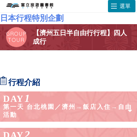
選單
日本行程特別企劃
【濟州五日半自由行行程】四人
GROUP
TOUR
成行
行程介紹
1
DAY
第一天 台北桃園／濟州→飯店入住→自由
活動
2
DAY