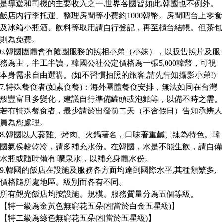
是導遊和司機的主要收入之一
,
世界各國皆如此
,
韓國也不例外。
飯店內行李托運、整理房間等小費約
1000
韓幣。房間吧台上零食
及冰箱小瓶酒、飲料等取用請自行登記，再至櫃台結帳。但茶包
則為免費。
6.
韓國團體會有隨團服務的照相小弟（小妹），以販售照片及服
務為主，半工半讀，韓國公社公定價格為一張
5,000
韓幣，可視
本身需求自由選購。
(
如不習慣拍照的旅客
,
請先告知攝影小弟
!)
7.
特殊餐食者
(
如素食餐
)
：海外團體餐食安排，無法如同在台灣
般豐富且多變化，建議自行準備罐頭或泡麵等，以備不時之需。
若有特殊餐食者，最少請於出發前二天（不含假日）告知承辨人
員為您處理。
8.
韓國以人蔘雞、烤肉、火鍋著名，口味著重鹹、辣為特色。韓
國氣侯較乾冷，請多補充水份。在韓國，水是不能生飲，請自備
水瓶或隨時備有
曠泉水，以補充身體水份。
9.
韓國的飯店在設施及服務各方面均達到國際水平
,
其種類繁多
,
價格隨所處地區、級別而各有不同。
所有觀光飯店均按設施、規模、服務質量分為五個等級。
【特一級為金黃色無窮花五朵
(
相當於白金五星級
)
】
【特二級為綠色無窮花五朵
(
相當於五星級
)
】