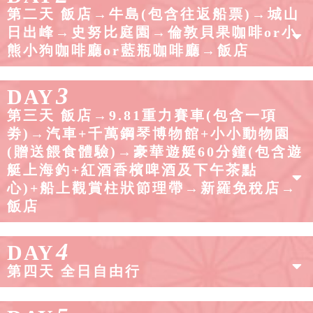
第二天 飯店→牛島(包含往返船票)→城山
日出峰→史努比庭園→倫敦貝果咖啡or小
熊小狗咖啡廳or藍瓶咖啡廳→飯店
3
DAY
第三天 飯店→9.81重力賽車(包含一項
劵)→汽車+千萬鋼琴博物館+小小動物園
(贈送餵食體驗)→豪華遊艇60分鐘(包含遊
艇上海釣+紅酒香檳啤酒及下午茶點
心)+船上觀賞柱狀節理帶→新羅免稅店→
飯店
4
DAY
第四天 全日自由行