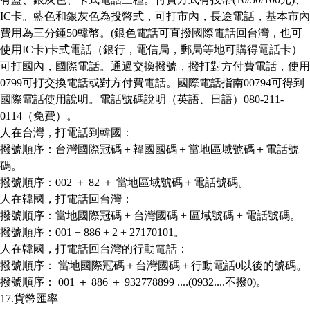
IC
卡。藍色和銀灰色為投幣式，可打市內，長途電話，基本市內
費用為三分鍾
50
韓幣。
(
銀色電話可直撥國際電話回台灣，也可
使用
IC
卡
)
卡式電話（銀行，電信局，郵局等地可購得電話卡）
可打國內，國際電話。通過交換撥號，撥打對方付費電話，使用
0799
可打交換電話或對方付費電話。國際電話指南
00794
可得到
國際電話使用說明。電話號碼說明（英語、日語）
080-211-
0114
（免費）。
人在台灣，打電話到韓國：
撥號順序：台灣國際冠碼＋韓國國碼＋當地區域號碼＋電話號
碼。
撥號順序：
002
＋
82
＋
當地區域號碼＋電話號碼。
人在韓國，打電話回台灣：
撥號順序：當地國際冠碼
+
台灣國碼
+
區域號碼
+
電話號碼。
撥號順序：
001 + 886 + 2 + 27170101
。
人在韓國，打電話回台灣的行動電話：
撥號順序：
當地國際冠碼＋台灣國碼＋行動電話
0
以後的號碼。
撥號順序：
001
＋
886
＋
932778899 ....(0932....
不撥
0)
。
17.
貨幣匯率