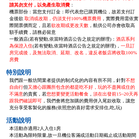
請其勿支付，以免產生取消費
：
機票部份：當您支付訂金：即代表您已購買機位，故若支付訂
金後欲
取消或改期，仍須支付100%機票費用
，實際費用需依實
際開票價而定，且若
欲改期或更改天數
，航供公司亦會收取高
額手續費，請務必留意
一般酒店(若有變動,依當時酒店公告之規定的辦理)：
酒店系列
為保證入住
(若有變動,依當時酒店公告之規定的辦理)，
一旦訂
房完成後，及無法取消、延期、改名，違反者飯店將收取100%
房費
特別說明
我們跟一般坊間業者提供的制式化的內容有所不同，針對
不想
自由行
但
又擔心跟團所包含的都是吃不好，玩的不盡興或住的
不滿意
的貴賓，若
您想要變更活動餐食
，
須在出發前15~20天再
跟我們確認即可
，我們會將您加購的費用併入尾款收取，讓您
充分享受客製化的服務(依照您的喜好需求安排住,吃,玩)
活動說明
本活動亦適用2人入住1房
本活動為限時限量,故一旦機位客滿或活動日期截止或活動期間