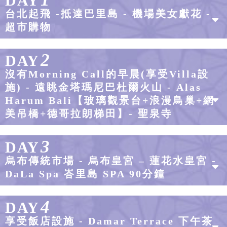
DAY
台北起飛 -抵達巴里島 - 機場美女獻花 -
超市購物
2
DAY
沒有Morning Call的早晨(享受Villa設
施) - 遠眺金塔瑪尼巴杜爾火山 - Alas
Harum Bali【玻璃觀景台+浪漫鳥巢+網
美吊橋+德哥拉朗梯田】- 聖泉寺
3
DAY
烏布傳統市場 - 烏布皇宮 – 蓮花水皇宮 -
DaLa Spa 峇里島 SPA 90分鐘
4
DAY
享受飯店設施 - Damar Terrace 下午茶