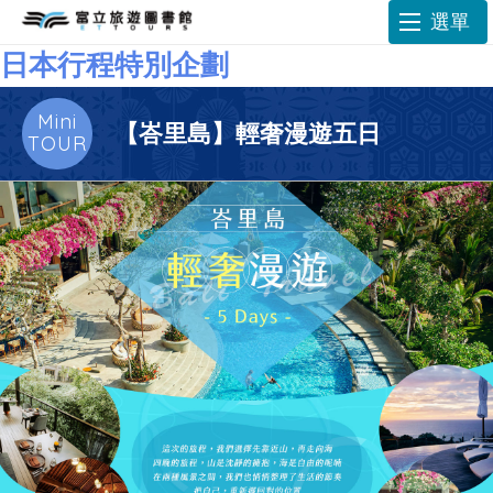
選單
日本行程特別企劃
Mini
【峇里島】輕奢漫遊五日
TOUR