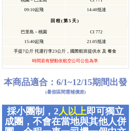
桃園－巴里島
CI 771
09:10起飛
14:40抵達
回程(第5天)
巴里島－桃園
CI 772
15:40起飛
21:05抵達
手提7公斤 托運行李23公斤，國際航班提供水 及 餐食
時間若有變動依航空公司公告為準
本商品適合：6/1~12/15期間出發
(暑假區間需補價差)
採小團制，2
人以上
即可獨立
成團，不會在當地與其他人併