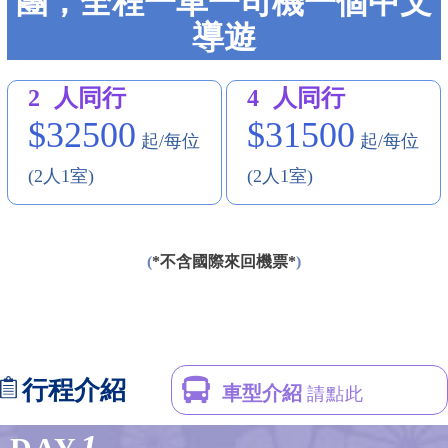
團，全程一車一司機一個中文
導遊
2
人同行
4
人同行
$32500
$31500
起/每位
起/每位
(2人1室)
(2人1室)
(
*不含國際來回機票*
)
行程介紹
車型介紹
請點此
1