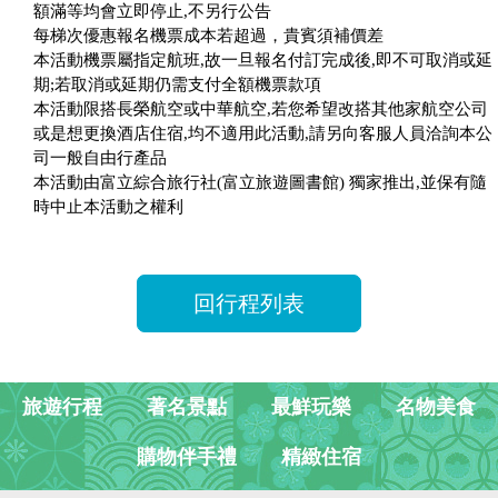
額滿等均會立即停止,不另行公告
每梯次優惠報名機票成本若超過，貴賓須補價差
本活動機票屬指定航班,故一旦報名付訂完成後,即不可取消或延
期;若取消或延期仍需支付全額機票款項
本活動限搭長榮航空或中華航空,若您希望改搭其他家航空公司
或是想更換酒店住宿,均不適用此活動,請另向客服人員洽詢本公
司一般自由行產品
本活動由富立綜合旅行社(富立旅遊圖書館) 獨家推出,並保有隨
時中止本活動之權利
回行程列表
旅遊行程
著名景點
最鮮玩樂
名物美食
購物伴手禮
精緻住宿