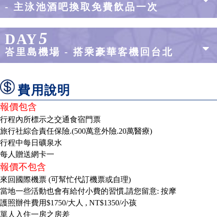
- 主泳池酒吧換取免費飲品一次
5
DAY
峇里島機場 - 搭乘豪華客機回台北
費用說明
報價包含
行程內所標示之交通食宿門票
旅行社綜合責任保險.(500萬意外險.20萬醫療)
行程中每日礦泉水
每人贈送網卡一
報價不包含
來回國際機票 (可幫忙代訂機票或自理)
當地一些活動也會有給付小費的習慣,請您留意: 按摩
護照辦件費用$1750/大人 , NT$1350/小孩
單人入住一房之房差