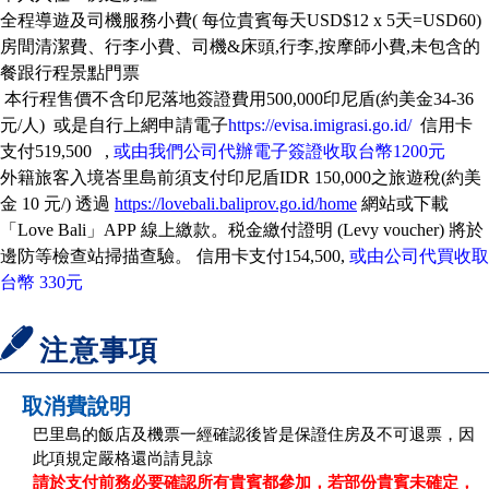
全程導遊及司機服務小費( 每位貴賓每天USD$12 x 5天=USD60)
房間清潔費、行李小費、司機&床頭,行李,按摩師小費,未包含的
餐跟行程景點門票
本行程售價不含印尼落地簽證費用
500,000
印尼盾
(
約美金
34-36
元
/
人
)
或是自行上網申請電子
https://evisa.imigrasi.go.id/
信用卡
支付
519,500 ,
或由我們公司代辦電子簽證收取台幣
1200
元
外籍旅客入境峇里島前須支付印尼盾
IDR 150,000
之旅遊稅
(
約美
金
10
元
/)
透過
https://lovebali.baliprov.go.id/home
網站或下載
「
Love Bali
」
APP
線上繳款。税金繳付證明
(Levy voucher)
將於
邊防等檢查站掃描查驗。 信用卡支付
154,500
,
或由公司代買收取
台幣
330
元
注意事項
取消費說明
巴里島的飯店及機票一經確認後皆是保證住房及不可退票，因
此項規定嚴格還尚請見諒
請於支付前務必要確認所有貴賓都參加，若部份貴賓未確定，