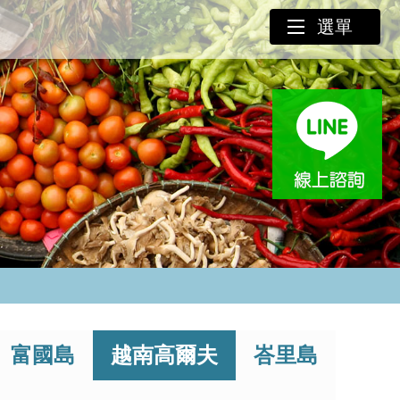
選單
、富國島
越南高爾夫
峇里島