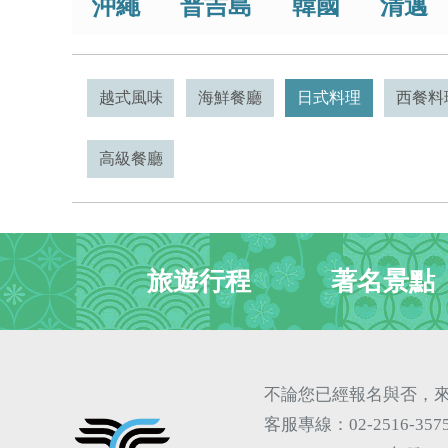
沖繩
普吉島
韓國
清邁
越式風味
海鮮餐廳
日式料理
西餐料
高級餐廳
旅遊行程
著名景點
不論您已經報名與否，來
客服專線：02-2516-35