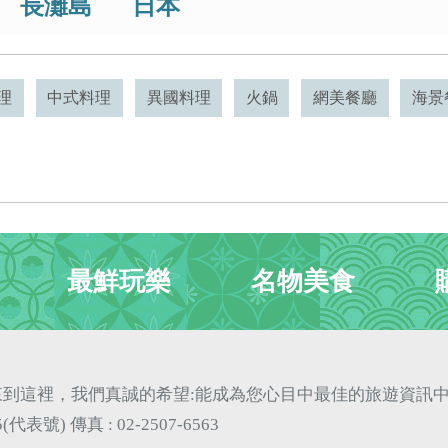
長灘島
日本
理
中式料理
異國料理
火鍋
網美餐廳
海景
最鮮玩樂
名物美食
到這裡，我們真誠的希望:能成為您心目中最佳的旅遊資訊
75(代表號)
傳真 : 02-2507-6563