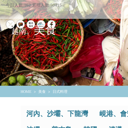
今日人數:162
累積人數:50415
美食
越南。
HOME
美食
日式料理
河內、沙壩、下龍灣
峴港、會