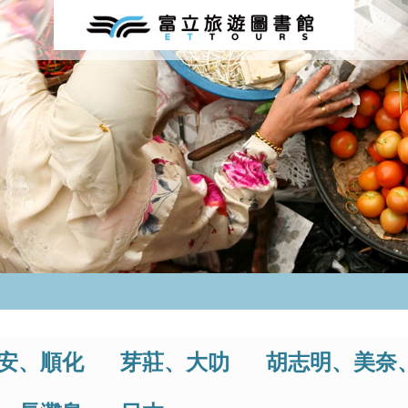
安、順化
芽莊、大叻
胡志明、美奈